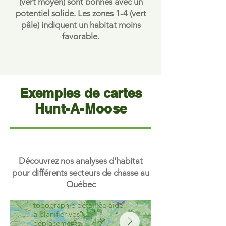
(vert moyen) sont bonnes avec un
potentiel solide. Les zones 1-4 (vert
pâle) indiquent un habitat moins
favorable.
Analyse
Exemples de cartes
d'habitat -
Hunt-A-Moose
Secteur Nord
Cette carte illustre la qualité
d'habitat de l'orignal avec
notre système de gradient
vert (1-10). Les zones vert
foncé représentent les
Découvrez nos analyses d'habitat
habitats d'excellence (8-10),
pour différents secteurs de chasse au
les zones magenta
Québec
indiquent les zones de repos
privilégiées, et la
topographie détaillée aide
à planifier vos
déplacements.